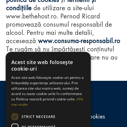
politica de cookies
și
termenii și
condițiile
de utilizare a site-ului
www.bethehost.ro. Pernod Ricard
promovează consumul responsabil de
alcool. Pentru mai multe detalii,
accesează
www.consuma-responsabil.ro
Te rugăm să nu împărtășești conținutul
acestui website cu persoane care nu au
Acest site web folosește
împlinit vârsta de 18 ani.
cookie-uri
Acest site web folosește cookie-uri pentru a
Regulamente
îmbunătăți experiența utilizatorului. Prin
utilizarea site-ului nostru web, sunteți de
consumă-responsabil.ro
acord cu toate cookie-urile în conformitate
cu Politica noastră privind cookie-urile.
Află
mai multe
Politica de confidențialitate și cookies
STRICT NECESARE