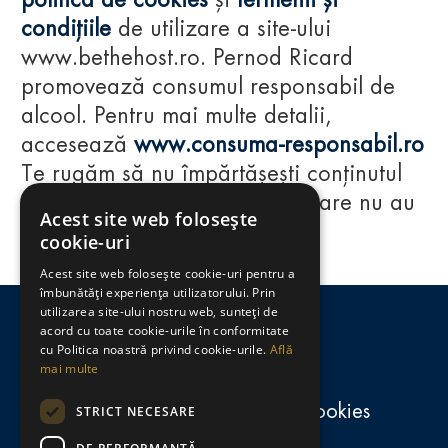
politica de cookies
și
termenii și
condițiile
de utilizare a site-ului
www.bethehost.ro. Pernod Ricard
promovează consumul responsabil de
alcool. Pentru mai multe detalii,
accesează
www.consuma-responsabil.ro
Te rugăm să nu împărtășești conținutul
acestui website cu persoane care nu au
Acest site web folosește
împlinit vârsta de 18 ani.
cookie-uri
Acest site web folosește cookie-uri pentru a
Regulamente
îmbunătăți experiența utilizatorului. Prin
utilizarea site-ului nostru web, sunteți de
consumă-responsabil.ro
acord cu toate cookie-urile în conformitate
cu Politica noastră privind cookie-urile.
Află
mai multe
Politica de confidențialitate și cookies
STRICT NECESARE