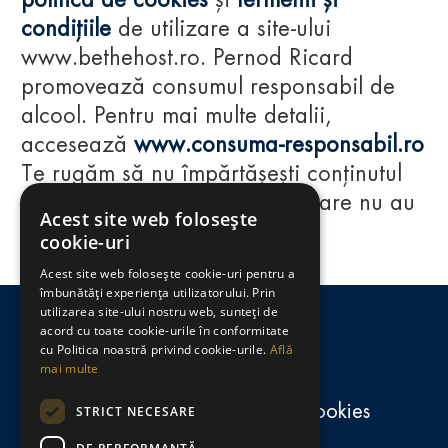
politica de cookies
și
termenii și
condițiile
de utilizare a site-ului
www.bethehost.ro. Pernod Ricard
promovează consumul responsabil de
alcool. Pentru mai multe detalii,
accesează
www.consuma-responsabil.ro
Te rugăm să nu împărtășești conținutul
acestui website cu persoane care nu au
Acest site web folosește
împlinit vârsta de 18 ani.
cookie-uri
Acest site web folosește cookie-uri pentru a
Regulamente
îmbunătăți experiența utilizatorului. Prin
utilizarea site-ului nostru web, sunteți de
consumă-responsabil.ro
acord cu toate cookie-urile în conformitate
cu Politica noastră privind cookie-urile.
Află
mai multe
Politica de confidențialitate și cookies
STRICT NECESARE