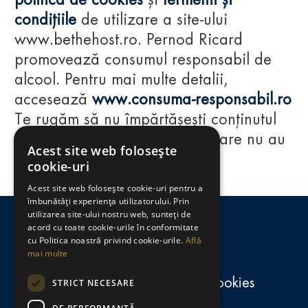
politica de cookies
și
termenii și
condițiile
de utilizare a site-ului
www.bethehost.ro. Pernod Ricard
promovează consumul responsabil de
alcool. Pentru mai multe detalii,
accesează
www.consuma-responsabil.ro
Te rugăm să nu împărtășești conținutul
acestui website cu persoane care nu au
Acest site web folosește
împlinit vârsta de 18 ani.
cookie-uri
Acest site web folosește cookie-uri pentru a
Regulamente
îmbunătăți experiența utilizatorului. Prin
utilizarea site-ului nostru web, sunteți de
consumă-responsabil.ro
acord cu toate cookie-urile în conformitate
cu Politica noastră privind cookie-urile.
Află
mai multe
Politica de confidențialitate și cookies
STRICT NECESARE