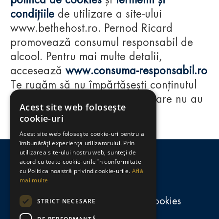
politica de cookies
și
termenii și
condițiile
de utilizare a site-ului
www.bethehost.ro. Pernod Ricard
promovează consumul responsabil de
alcool. Pentru mai multe detalii,
accesează
www.consuma-responsabil.ro
Te rugăm să nu împărtășești conținutul
acestui website cu persoane care nu au
Acest site web folosește
împlinit vârsta de 18 ani.
cookie-uri
Acest site web folosește cookie-uri pentru a
Regulamente
îmbunătăți experiența utilizatorului. Prin
utilizarea site-ului nostru web, sunteți de
consumă-responsabil.ro
acord cu toate cookie-urile în conformitate
cu Politica noastră privind cookie-urile.
Află
mai multe
Politica de confidențialitate și cookies
STRICT NECESARE