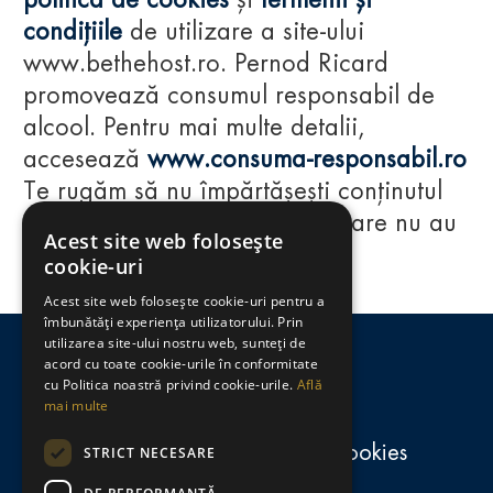
politica de cookies
și
termenii și
condițiile
de utilizare a site-ului
www.bethehost.ro. Pernod Ricard
promovează consumul responsabil de
alcool. Pentru mai multe detalii,
accesează
www.consuma-responsabil.ro
Te rugăm să nu împărtășești conținutul
acestui website cu persoane care nu au
Acest site web folosește
împlinit vârsta de 18 ani.
cookie-uri
Acest site web folosește cookie-uri pentru a
Regulamente
îmbunătăți experiența utilizatorului. Prin
utilizarea site-ului nostru web, sunteți de
consumă-responsabil.ro
acord cu toate cookie-urile în conformitate
cu Politica noastră privind cookie-urile.
Află
mai multe
Politica de confidențialitate și cookies
STRICT NECESARE