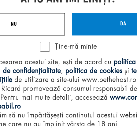
DA
NU
Ține-mă minte
Regulamente
cesarea acestui site, ești de acord cu
politica
consumă-respon
 de confidențialitate
,
politica de cookies
și
t
țiile
de utilizare a site-ului www.bethehost.ro
 Ricard promovează consumul responsabil d
 Pentru mai multe detalii, accesează
www.con
abil.ro
m să nu împărtășești conținutul acestui websi
e care nu au împlinit vârsta de 18 ani.
© 2024 Pernod Ri