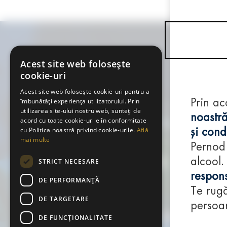
Acest site web folosește
cookie-uri
Acest site web folosește cookie-uri pentru a
îmbunătăți experiența utilizatorului. Prin
Prin ac
utilizarea site-ului nostru web, sunteți de
noastră
acord cu toate cookie-urile în conformitate
cu Politica noastră privind cookie-urile.
Află
și condi
mai multe
Pernod
alcool.
STRICT NECESARE
respons
DE PERFORMANȚĂ
Te rugă
DE TARGETARE
persoan
DE FUNCŢIONALITATE