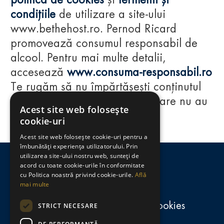
politica de cookies
și
termenii și
condițiile
de utilizare a site-ului
www.bethehost.ro. Pernod Ricard
promovează consumul responsabil de
alcool. Pentru mai multe detalii,
accesează
www.consuma-responsabil.ro
Te rugăm să nu împărtășești conținutul
acestui website cu persoane care nu au
Acest site web folosește
împlinit vârsta de 18 ani.
cookie-uri
Acest site web folosește cookie-uri pentru a
Regulamente
îmbunătăți experiența utilizatorului. Prin
utilizarea site-ului nostru web, sunteți de
consumă-responsabil.ro
acord cu toate cookie-urile în conformitate
cu Politica noastră privind cookie-urile.
Află
mai multe
Politica de confidențialitate și cookies
STRICT NECESARE