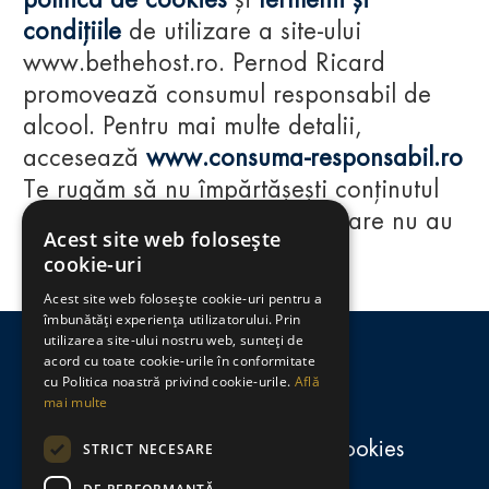
politica de cookies
și
termenii și
condițiile
de utilizare a site-ului
www.bethehost.ro. Pernod Ricard
promovează consumul responsabil de
alcool. Pentru mai multe detalii,
accesează
www.consuma-responsabil.ro
Te rugăm să nu împărtășești conținutul
acestui website cu persoane care nu au
Acest site web folosește
împlinit vârsta de 18 ani.
cookie-uri
Acest site web folosește cookie-uri pentru a
Regulamente
îmbunătăți experiența utilizatorului. Prin
utilizarea site-ului nostru web, sunteți de
consumă-responsabil.ro
acord cu toate cookie-urile în conformitate
cu Politica noastră privind cookie-urile.
Află
mai multe
Politica de confidențialitate și cookies
STRICT NECESARE