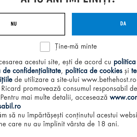
DA
NU
Ține-mă minte
Regulamente
cesarea acestui site, ești de acord cu
politica
consumă-respon
 de confidențialitate
,
politica de cookies
și
t
țiile
de utilizare a site-ului www.bethehost.ro
 Ricard promovează consumul responsabil d
 Pentru mai multe detalii, accesează
www.con
abil.ro
m să nu împărtășești conținutul acestui websi
e care nu au împlinit vârsta de 18 ani.
© 2024 Pernod Ri