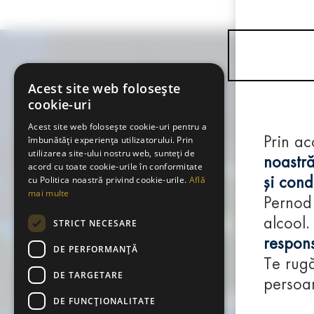
Acest site web folosește
cookie-uri
Acest site web folosește cookie-uri pentru a
îmbunătăți experiența utilizatorului. Prin
Prin ac
utilizarea site-ului nostru web, sunteți de
noastră
acord cu toate cookie-urile în conformitate
cu Politica noastră privind cookie-urile.
Află
și condi
mai multe
Pernod
alcool.
STRICT NECESARE
respons
DE PERFORMANȚĂ
Te rugă
DE TARGETARE
persoan
DE FUNCŢIONALITATE