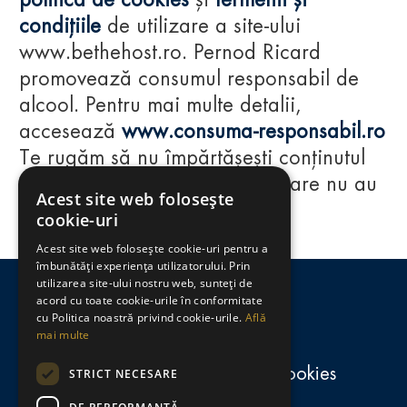
politica de cookies
și
termenii și
condițiile
de utilizare a site-ului
www.bethehost.ro. Pernod Ricard
promovează consumul responsabil de
alcool. Pentru mai multe detalii,
accesează
www.consuma-responsabil.ro
Te rugăm să nu împărtășești conținutul
acestui website cu persoane care nu au
Acest site web folosește
împlinit vârsta de 18 ani.
cookie-uri
Acest site web folosește cookie-uri pentru a
Regulamente
îmbunătăți experiența utilizatorului. Prin
utilizarea site-ului nostru web, sunteți de
consumă-responsabil.ro
acord cu toate cookie-urile în conformitate
cu Politica noastră privind cookie-urile.
Află
mai multe
Politica de confidențialitate și cookies
STRICT NECESARE