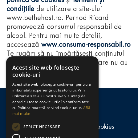
politica de cookies
și
termenii și
condițiile
de utilizare a site-ului
www.bethehost.ro. Pernod Ricard
promovează consumul responsabil de
alcool. Pentru mai multe detalii,
accesează
www.consuma-responsabil.ro
Te rugăm să nu împărtășești conținutul
acestui website cu persoane care nu au
Acest site web folosește
împlinit vârsta de 18 ani.
cookie-uri
Acest site web folosește cookie-uri pentru a
Regulamente
îmbunătăți experiența utilizatorului. Prin
utilizarea site-ului nostru web, sunteți de
consumă-responsabil.ro
acord cu toate cookie-urile în conformitate
cu Politica noastră privind cookie-urile.
Află
mai multe
Politica de confidențialitate și cookies
STRICT NECESARE