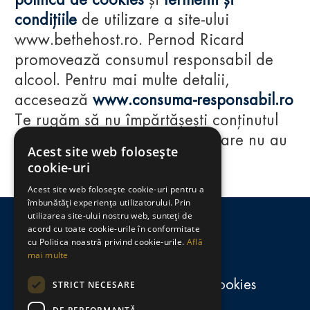
politica de cookies
și
termenii și
condițiile
de utilizare a site-ului
www.bethehost.ro. Pernod Ricard
promovează consumul responsabil de
alcool. Pentru mai multe detalii,
accesează
www.consuma-responsabil.ro
Te rugăm să nu împărtășești conținutul
acestui website cu persoane care nu au
Acest site web folosește
împlinit vârsta de 18 ani.
cookie-uri
Acest site web folosește cookie-uri pentru a
Regulamente
îmbunătăți experiența utilizatorului. Prin
utilizarea site-ului nostru web, sunteți de
consumă-responsabil.ro
acord cu toate cookie-urile în conformitate
cu Politica noastră privind cookie-urile.
Află
mai multe
Politica de confidențialitate și cookies
STRICT NECESARE