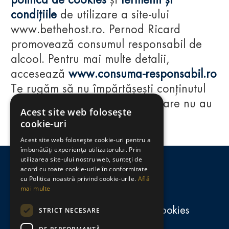
politica de cookies
și
termenii și
condițiile
de utilizare a site-ului
www.bethehost.ro. Pernod Ricard
promovează consumul responsabil de
alcool. Pentru mai multe detalii,
accesează
www.consuma-responsabil.ro
Te rugăm să nu împărtășești conținutul
acestui website cu persoane care nu au
Acest site web folosește
împlinit vârsta de 18 ani.
cookie-uri
Acest site web folosește cookie-uri pentru a
Regulamente
îmbunătăți experiența utilizatorului. Prin
utilizarea site-ului nostru web, sunteți de
consumă-responsabil.ro
acord cu toate cookie-urile în conformitate
cu Politica noastră privind cookie-urile.
Află
mai multe
Politica de confidențialitate și cookies
STRICT NECESARE