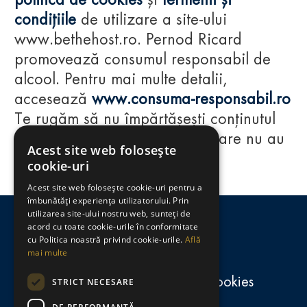
politica de cookies
și
termenii și
condițiile
de utilizare a site-ului
www.bethehost.ro. Pernod Ricard
promovează consumul responsabil de
alcool. Pentru mai multe detalii,
accesează
www.consuma-responsabil.ro
Te rugăm să nu împărtășești conținutul
acestui website cu persoane care nu au
Acest site web folosește
împlinit vârsta de 18 ani.
cookie-uri
Acest site web folosește cookie-uri pentru a
Regulamente
îmbunătăți experiența utilizatorului. Prin
utilizarea site-ului nostru web, sunteți de
consumă-responsabil.ro
acord cu toate cookie-urile în conformitate
cu Politica noastră privind cookie-urile.
Află
mai multe
Politica de confidențialitate și cookies
STRICT NECESARE