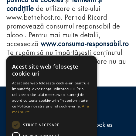
politica de cookies
și
termenii și
condițiile
de utilizare a site-ului
www.bethehost.ro. Pernod Ricard
promovează consumul responsabil de
alcool. Pentru mai multe detalii,
accesează
www.consuma-responsabil.ro
Te rugăm să nu împărtășești conținutul
acestui website cu persoane care nu au
Acest site web folosește
împlinit vârsta de 18 ani.
cookie-uri
Acest site web folosește cookie-uri pentru a
Regulamente
îmbunătăți experiența utilizatorului. Prin
utilizarea site-ului nostru web, sunteți de
consumă-responsabil.ro
acord cu toate cookie-urile în conformitate
cu Politica noastră privind cookie-urile.
Află
mai multe
Politica de confidențialitate și cookies
STRICT NECESARE