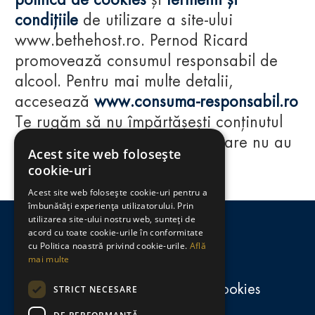
politica de cookies
și
termenii și
condițiile
de utilizare a site-ului
www.bethehost.ro. Pernod Ricard
promovează consumul responsabil de
alcool. Pentru mai multe detalii,
accesează
www.consuma-responsabil.ro
Te rugăm să nu împărtășești conținutul
acestui website cu persoane care nu au
Acest site web folosește
împlinit vârsta de 18 ani.
cookie-uri
Acest site web folosește cookie-uri pentru a
Regulamente
îmbunătăți experiența utilizatorului. Prin
utilizarea site-ului nostru web, sunteți de
consumă-responsabil.ro
acord cu toate cookie-urile în conformitate
cu Politica noastră privind cookie-urile.
Află
mai multe
Politica de confidențialitate și cookies
STRICT NECESARE