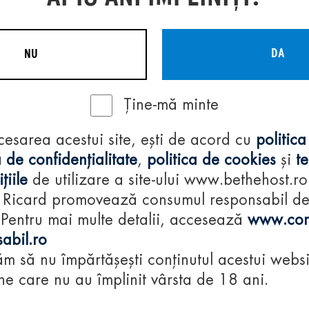
DA
NU
Ține-mă minte
Regulamente
cesarea acestui site, ești de acord cu
politica
consumă-respon
 de confidențialitate
,
politica de cookies
și
t
țiile
de utilizare a site-ului www.bethehost.ro
 Ricard promovează consumul responsabil d
 Pentru mai multe detalii, accesează
www.con
abil.ro
m să nu împărtășești conținutul acestui websi
e care nu au împlinit vârsta de 18 ani.
© 2024 Pernod Ri