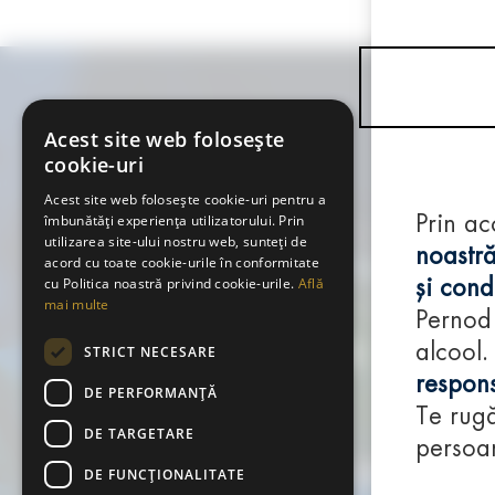
Acest site web folosește
cookie-uri
Acest site web folosește cookie-uri pentru a
îmbunătăți experiența utilizatorului. Prin
Prin ac
utilizarea site-ului nostru web, sunteți de
noastră
acord cu toate cookie-urile în conformitate
cu Politica noastră privind cookie-urile.
Află
și condi
mai multe
Pernod
alcool.
STRICT NECESARE
respons
DE PERFORMANȚĂ
Te rugă
DE TARGETARE
persoan
DE FUNCŢIONALITATE