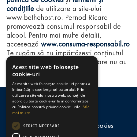
politica de cookies
și
termenii și
condițiile
de utilizare a site-ului
www.bethehost.ro. Pernod Ricard
promovează consumul responsabil de
alcool. Pentru mai multe detalii,
accesează
www.consuma-responsabil.ro
Te rugăm să nu împărtășești conținutul
acestui website cu persoane care nu au
Acest site web folosește
împlinit vârsta de 18 ani.
cookie-uri
Acest site web folosește cookie-uri pentru a
Regulamente
îmbunătăți experiența utilizatorului. Prin
utilizarea site-ului nostru web, sunteți de
consumă-responsabil.ro
acord cu toate cookie-urile în conformitate
cu Politica noastră privind cookie-urile.
Află
mai multe
Politica de confidențialitate și cookies
STRICT NECESARE