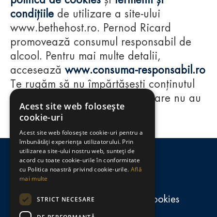
politica de cookies
și
termenii și
condițiile
de utilizare a site-ului
www.bethehost.ro. Pernod Ricard
promovează consumul responsabil de
alcool. Pentru mai multe detalii,
accesează
www.consuma-responsabil.ro
Te rugăm să nu împărtășești conținutul
acestui website cu persoane care nu au
Acest site web folosește
împlinit vârsta de 18 ani.
cookie-uri
Acest site web folosește cookie-uri pentru a
Regulamente
îmbunătăți experiența utilizatorului. Prin
utilizarea site-ului nostru web, sunteți de
consumă-responsabil.ro
acord cu toate cookie-urile în conformitate
cu Politica noastră privind cookie-urile.
Află
mai multe
Politica de confidențialitate și cookies
STRICT NECESARE