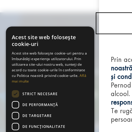
Acest site web folosește
cookie-uri
Acest site web folosește cookie-uri pentru a
îmbunătăți experiența utilizatorului. Prin
Prin ac
utilizarea site-ului nostru web, sunteți de
noastră
acord cu toate cookie-urile în conformitate
cu Politica noastră privind cookie-urile.
Află
și condi
mai multe
Pernod
alcool.
STRICT NECESARE
respons
DE PERFORMANȚĂ
Te rugă
DE TARGETARE
persoan
DE FUNCŢIONALITATE