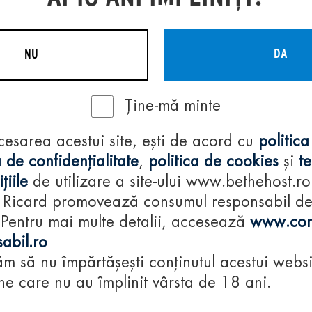
DA
NU
Ține-mă minte
Regulamente
cesarea acestui site, ești de acord cu
politica
consumă-respon
 de confidențialitate
,
politica de cookies
și
t
țiile
de utilizare a site-ului www.bethehost.ro
 Ricard promovează consumul responsabil d
 Pentru mai multe detalii, accesează
www.con
abil.ro
m să nu împărtășești conținutul acestui websi
e care nu au împlinit vârsta de 18 ani.
© 2024 Pernod Ri