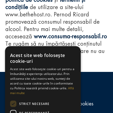
politica de cookies
și
termenii și
condițiile
de utilizare a site-ului
www.bethehost.ro. Pernod Ricard
promovează consumul responsabil de
alcool. Pentru mai multe detalii,
accesează
www.consuma-responsabil.ro
Te rugăm să nu împărtășești conținutul
acestui website cu persoane care nu au
Acest site web folosește
împlinit vârsta de 18 ani.
cookie-uri
Acest site web folosește cookie-uri pentru a
Regulamente
îmbunătăți experiența utilizatorului. Prin
utilizarea site-ului nostru web, sunteți de
consumă-responsabil.ro
acord cu toate cookie-urile în conformitate
cu Politica noastră privind cookie-urile.
Află
mai multe
Politica de confidențialitate și cookies
STRICT NECESARE