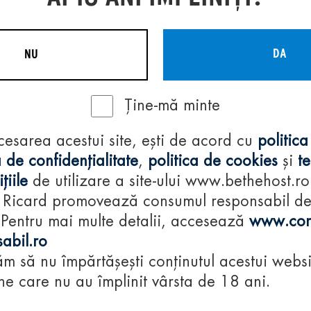
DA
NU
Ține-mă minte
Regulamente
cesarea acestui site, ești de acord cu
politica
consumă-respon
 de confidențialitate
,
politica de cookies
și
t
țiile
de utilizare a site-ului www.bethehost.ro
 Ricard promovează consumul responsabil d
 Pentru mai multe detalii, accesează
www.con
abil.ro
m să nu împărtășești conținutul acestui websi
e care nu au împlinit vârsta de 18 ani.
© 2024 Pernod Ri