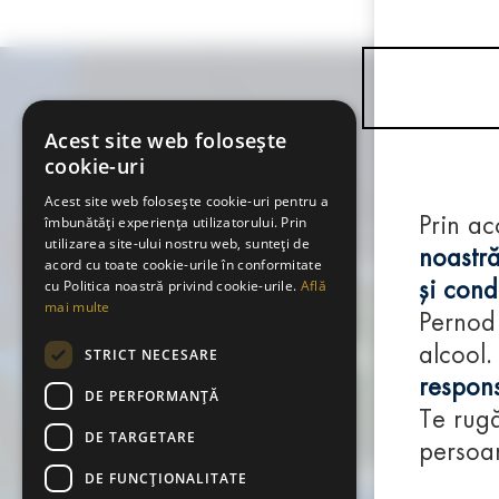
Acest site web folosește
cookie-uri
Acest site web folosește cookie-uri pentru a
îmbunătăți experiența utilizatorului. Prin
Prin ac
utilizarea site-ului nostru web, sunteți de
noastră
acord cu toate cookie-urile în conformitate
cu Politica noastră privind cookie-urile.
Află
și condi
mai multe
Pernod
alcool.
STRICT NECESARE
respons
DE PERFORMANȚĂ
Te rugă
DE TARGETARE
persoan
DE FUNCŢIONALITATE