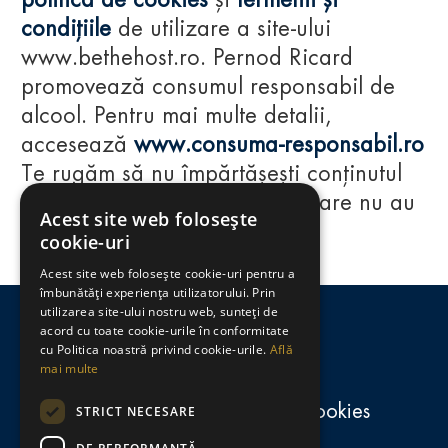
politica de cookies
și
termenii și
condițiile
de utilizare a site-ului
www.bethehost.ro. Pernod Ricard
promovează consumul responsabil de
alcool. Pentru mai multe detalii,
accesează
www.consuma-responsabil.ro
Te rugăm să nu împărtășești conținutul
acestui website cu persoane care nu au
Acest site web folosește
împlinit vârsta de 18 ani.
cookie-uri
Acest site web folosește cookie-uri pentru a
Regulamente
îmbunătăți experiența utilizatorului. Prin
utilizarea site-ului nostru web, sunteți de
consumă-responsabil.ro
acord cu toate cookie-urile în conformitate
cu Politica noastră privind cookie-urile.
Află
mai multe
Politica de confidențialitate și cookies
STRICT NECESARE