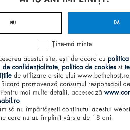
DA
NU
Ține-mă minte
Regulamente
cesarea acestui site, ești de acord cu
politica
consumă-respon
 de confidențialitate
,
politica de cookies
și
t
țiile
de utilizare a site-ului www.bethehost.ro
 Ricard promovează consumul responsabil d
 Pentru mai multe detalii, accesează
www.con
abil.ro
m să nu împărtășești conținutul acestui websi
e care nu au împlinit vârsta de 18 ani.
© 2024 Pernod Ri