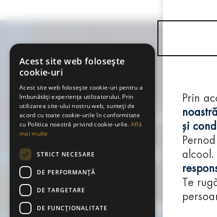
Acest site web folosește
cookie-uri
Acest site web folosește cookie-uri pentru a
îmbunătăți experiența utilizatorului. Prin
Prin ac
utilizarea site-ului nostru web, sunteți de
noastră
acord cu toate cookie-urile în conformitate
cu Politica noastră privind cookie-urile.
Află
și condi
mai multe
Pernod
alcool.
STRICT NECESARE
respons
DE PERFORMANȚĂ
Te rugă
DE TARGETARE
persoan
DE FUNCŢIONALITATE