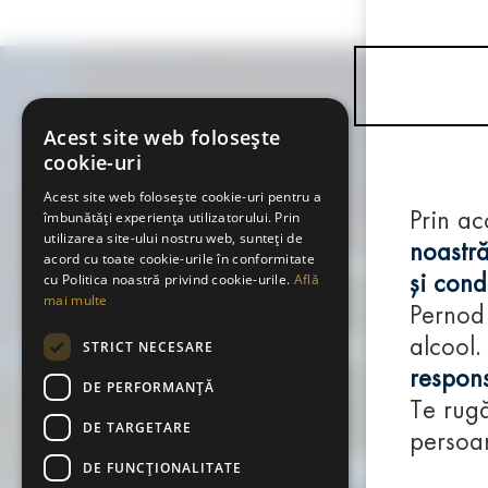
Acest site web folosește
cookie-uri
Acest site web folosește cookie-uri pentru a
îmbunătăți experiența utilizatorului. Prin
Prin ac
utilizarea site-ului nostru web, sunteți de
noastră
acord cu toate cookie-urile în conformitate
cu Politica noastră privind cookie-urile.
Află
și condi
mai multe
Pernod
alcool.
STRICT NECESARE
respons
DE PERFORMANȚĂ
Te rugă
DE TARGETARE
persoan
DE FUNCŢIONALITATE