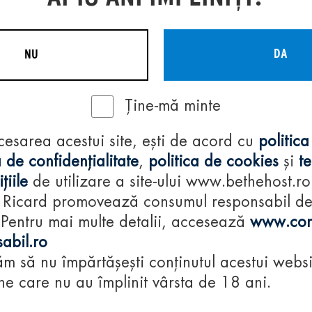
DA
NU
Ține-mă minte
Regulamente
cesarea acestui site, ești de acord cu
politica
consumă-respon
 de confidențialitate
,
politica de cookies
și
t
țiile
de utilizare a site-ului www.bethehost.ro
 Ricard promovează consumul responsabil d
 Pentru mai multe detalii, accesează
www.con
abil.ro
m să nu împărtășești conținutul acestui websi
e care nu au împlinit vârsta de 18 ani.
© 2024 Pernod Ri