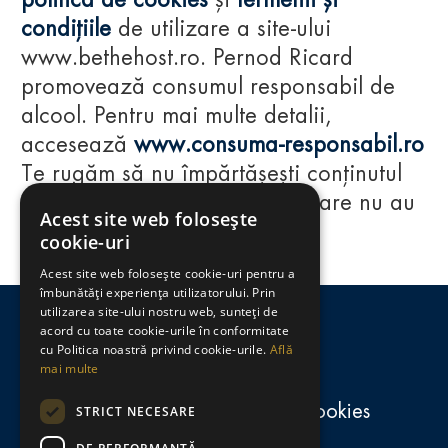
politica de cookies
și
termenii și
condițiile
de utilizare a site-ului
www.bethehost.ro. Pernod Ricard
promovează consumul responsabil de
alcool. Pentru mai multe detalii,
accesează
www.consuma-responsabil.ro
Te rugăm să nu împărtășești conținutul
acestui website cu persoane care nu au
Acest site web folosește
împlinit vârsta de 18 ani.
cookie-uri
Acest site web folosește cookie-uri pentru a
Regulamente
îmbunătăți experiența utilizatorului. Prin
utilizarea site-ului nostru web, sunteți de
consumă-responsabil.ro
acord cu toate cookie-urile în conformitate
cu Politica noastră privind cookie-urile.
Află
mai multe
Politica de confidențialitate și cookies
STRICT NECESARE