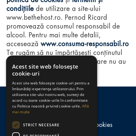
politica de cookies
și
termenii și
condițiile
de utilizare a site-ului
www.bethehost.ro. Pernod Ricard
promovează consumul responsabil de
alcool. Pentru mai multe detalii,
accesează
www.consuma-responsabil.ro
Te rugăm să nu împărtășești conținutul
acestui website cu persoane care nu au
Acest site web folosește
împlinit vârsta de 18 ani.
cookie-uri
Acest site web folosește cookie-uri pentru a
Regulamente
îmbunătăți experiența utilizatorului. Prin
utilizarea site-ului nostru web, sunteți de
consumă-responsabil.ro
acord cu toate cookie-urile în conformitate
cu Politica noastră privind cookie-urile.
Află
mai multe
Politica de confidențialitate și cookies
STRICT NECESARE