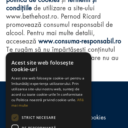
politica de cookies
și
termenii și
condițiile
de utilizare a site-ului
www.bethehost.ro. Pernod Ricard
promovează consumul responsabil de
alcool. Pentru mai multe detalii,
accesează
www.consuma-responsabil.ro
Te rugăm să nu împărtășești conținutul
acestui website cu persoane care nu au
Acest site web folosește
împlinit vârsta de 18 ani.
cookie-uri
Acest site web folosește cookie-uri pentru a
Regulamente
îmbunătăți experiența utilizatorului. Prin
utilizarea site-ului nostru web, sunteți de
consumă-responsabil.ro
acord cu toate cookie-urile în conformitate
cu Politica noastră privind cookie-urile.
Află
mai multe
Politica de confidențialitate și cookies
STRICT NECESARE