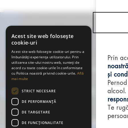
Acest site web folosește
cookie-uri
Acest site web folosește cookie-uri pentru a
îmbunătăți experiența utilizatorului. Prin
Prin ac
utilizarea site-ului nostru web, sunteți de
noastră
acord cu toate cookie-urile în conformitate
cu Politica noastră privind cookie-urile.
Află
și condi
mai multe
Pernod
alcool.
STRICT NECESARE
respons
DE PERFORMANȚĂ
Te rugă
DE TARGETARE
persoan
DE FUNCŢIONALITATE