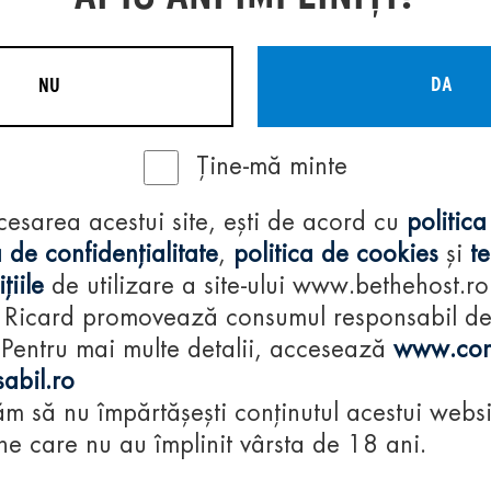
DA
NU
Ține-mă minte
Regulamente
cesarea acestui site, ești de acord cu
politica
consumă-respon
 de confidențialitate
,
politica de cookies
și
t
țiile
de utilizare a site-ului www.bethehost.ro
 Ricard promovează consumul responsabil d
 Pentru mai multe detalii, accesează
www.con
abil.ro
m să nu împărtășești conținutul acestui websi
e care nu au împlinit vârsta de 18 ani.
© 2024 Pernod Ri