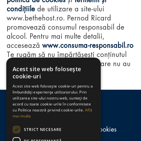
politica de cookies
și
termenii și
condițiile
de utilizare a site-ului
www.bethehost.ro. Pernod Ricard
promovează consumul responsabil de
alcool. Pentru mai multe detalii,
accesează
www.consuma-responsabil.ro
Te rugăm să nu împărtășești conținutul
acestui website cu persoane care nu au
Acest site web folosește
împlinit vârsta de 18 ani.
cookie-uri
Acest site web folosește cookie-uri pentru a
Regulamente
îmbunătăți experiența utilizatorului. Prin
utilizarea site-ului nostru web, sunteți de
consumă-responsabil.ro
acord cu toate cookie-urile în conformitate
cu Politica noastră privind cookie-urile.
Află
mai multe
Politica de confidențialitate și cookies
STRICT NECESARE