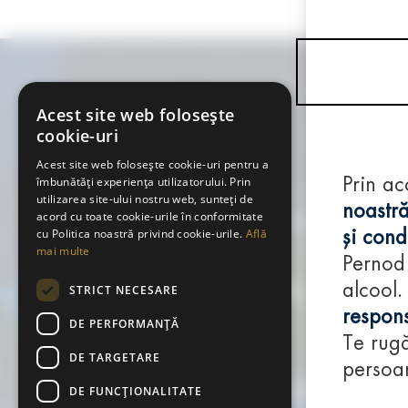
Acest site web folosește
cookie-uri
Acest site web folosește cookie-uri pentru a
îmbunătăți experiența utilizatorului. Prin
Prin ac
utilizarea site-ului nostru web, sunteți de
noastră
acord cu toate cookie-urile în conformitate
cu Politica noastră privind cookie-urile.
Află
și condi
mai multe
Pernod
alcool.
STRICT NECESARE
respons
DE PERFORMANȚĂ
Te rugă
DE TARGETARE
persoan
DE FUNCŢIONALITATE