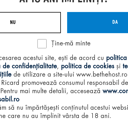
DA
NU
Ține-mă minte
Regulamente
cesarea acestui site, ești de acord cu
politica
consumă-respon
 de confidențialitate
,
politica de cookies
și
t
țiile
de utilizare a site-ului www.bethehost.ro
 Ricard promovează consumul responsabil d
 Pentru mai multe detalii, accesează
www.con
abil.ro
m să nu împărtășești conținutul acestui websi
e care nu au împlinit vârsta de 18 ani.
© 2024 Pernod Ri