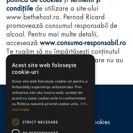
politica de cookies
și
termenii și
condițiile
de utilizare a site-ului
www.bethehost.ro. Pernod Ricard
promovează consumul responsabil de
alcool. Pentru mai multe detalii,
accesează
www.consuma-responsabil.ro
Te rugăm să nu împărtășești conținutul
acestui website cu persoane care nu au
Acest site web folosește
împlinit vârsta de 18 ani.
cookie-uri
Acest site web folosește cookie-uri pentru a
Regulamente
îmbunătăți experiența utilizatorului. Prin
utilizarea site-ului nostru web, sunteți de
consumă-responsabil.ro
acord cu toate cookie-urile în conformitate
cu Politica noastră privind cookie-urile.
Află
mai multe
Politica de confidențialitate și cookies
STRICT NECESARE