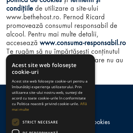
politica de cookies
și
termenii și
condițiile
de utilizare a site-ului
www.bethehost.ro. Pernod Ricard
promovează consumul responsabil de
alcool. Pentru mai multe detalii,
accesează
www.consuma-responsabil.ro
Te rugăm să nu împărtășești conținutul
acestui website cu persoane care nu au
Acest site web folosește
împlinit vârsta de 18 ani.
cookie-uri
Acest site web folosește cookie-uri pentru a
Regulamente
îmbunătăți experiența utilizatorului. Prin
utilizarea site-ului nostru web, sunteți de
consumă-responsabil.ro
acord cu toate cookie-urile în conformitate
cu Politica noastră privind cookie-urile.
Află
mai multe
Politica de confidențialitate și cookies
STRICT NECESARE