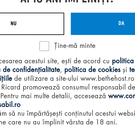
DA
NU
Ține-mă minte
Regulamente
cesarea acestui site, ești de acord cu
politica
consumă-respon
 de confidențialitate
,
politica de cookies
și
t
țiile
de utilizare a site-ului www.bethehost.ro
 Ricard promovează consumul responsabil d
 Pentru mai multe detalii, accesează
www.con
abil.ro
m să nu împărtășești conținutul acestui websi
e care nu au împlinit vârsta de 18 ani.
© 2024 Pernod Ri