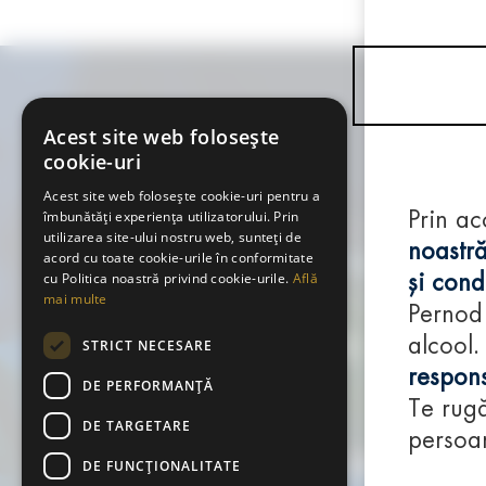
Acest site web folosește
cookie-uri
Acest site web folosește cookie-uri pentru a
îmbunătăți experiența utilizatorului. Prin
Prin ac
utilizarea site-ului nostru web, sunteți de
noastră
acord cu toate cookie-urile în conformitate
cu Politica noastră privind cookie-urile.
Află
și condi
mai multe
Pernod
alcool.
STRICT NECESARE
respons
DE PERFORMANȚĂ
Te rugă
DE TARGETARE
persoan
DE FUNCŢIONALITATE