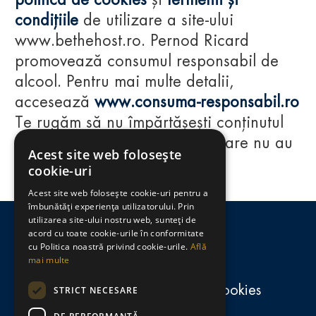
politica de cookies
și
termenii și
condițiile
de utilizare a site-ului
www.bethehost.ro. Pernod Ricard
promovează consumul responsabil de
alcool. Pentru mai multe detalii,
accesează
www.consuma-responsabil.ro
Te rugăm să nu împărtășești conținutul
acestui website cu persoane care nu au
Acest site web folosește
împlinit vârsta de 18 ani.
cookie-uri
Acest site web folosește cookie-uri pentru a
Regulamente
îmbunătăți experiența utilizatorului. Prin
utilizarea site-ului nostru web, sunteți de
consumă-responsabil.ro
acord cu toate cookie-urile în conformitate
cu Politica noastră privind cookie-urile.
Află
mai multe
Politica de confidențialitate și cookies
STRICT NECESARE