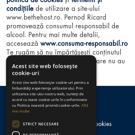
politica de cookies
și
termenii și
condițiile
de utilizare a site-ului
www.bethehost.ro. Pernod Ricard
promovează consumul responsabil de
alcool. Pentru mai multe detalii,
accesează
www.consuma-responsabil.ro
Te rugăm să nu împărtășești conținutul
acestui website cu persoane care nu au
Acest site web folosește
împlinit vârsta de 18 ani.
cookie-uri
Acest site web folosește cookie-uri pentru a
Regulamente
îmbunătăți experiența utilizatorului. Prin
utilizarea site-ului nostru web, sunteți de
consumă-responsabil.ro
acord cu toate cookie-urile în conformitate
cu Politica noastră privind cookie-urile.
Află
mai multe
Politica de confidențialitate și cookies
STRICT NECESARE