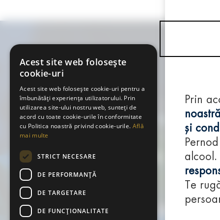
Acest site web folosește
cookie-uri
Acest site web folosește cookie-uri pentru a
îmbunătăți experiența utilizatorului. Prin
Prin ac
utilizarea site-ului nostru web, sunteți de
noastră
acord cu toate cookie-urile în conformitate
cu Politica noastră privind cookie-urile.
Află
și condi
mai multe
Pernod
alcool.
STRICT NECESARE
respons
DE PERFORMANȚĂ
Te rugă
DE TARGETARE
persoan
DE FUNCŢIONALITATE