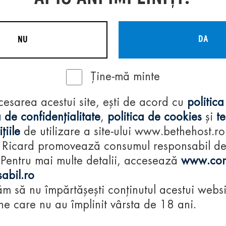
DA
NU
Ține-mă minte
Regulamente
cesarea acestui site, ești de acord cu
politica
consumă-respon
 de confidențialitate
,
politica de cookies
și
t
țiile
de utilizare a site-ului www.bethehost.ro
 Ricard promovează consumul responsabil d
 Pentru mai multe detalii, accesează
www.con
abil.ro
m să nu împărtășești conținutul acestui websi
e care nu au împlinit vârsta de 18 ani.
© 2024 Pernod Ri