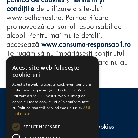
politica de cookies
și
termenii și
condițiile
de utilizare a site-ului
www.bethehost.ro. Pernod Ricard
promovează consumul responsabil de
alcool. Pentru mai multe detalii,
accesează
www.consuma-responsabil.ro
Te rugăm să nu împărtășești conținutul
acestui website cu persoane care nu au
Acest site web folosește
împlinit vârsta de 18 ani.
cookie-uri
Acest site web folosește cookie-uri pentru a
Regulamente
îmbunătăți experiența utilizatorului. Prin
utilizarea site-ului nostru web, sunteți de
consumă-responsabil.ro
acord cu toate cookie-urile în conformitate
cu Politica noastră privind cookie-urile.
Află
mai multe
Politica de confidențialitate și cookies
STRICT NECESARE