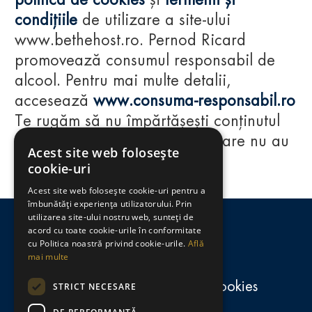
politica de cookies
și
termenii și
condițiile
de utilizare a site-ului
www.bethehost.ro. Pernod Ricard
promovează consumul responsabil de
alcool. Pentru mai multe detalii,
accesează
www.consuma-responsabil.ro
Te rugăm să nu împărtășești conținutul
acestui website cu persoane care nu au
Acest site web folosește
împlinit vârsta de 18 ani.
cookie-uri
Acest site web folosește cookie-uri pentru a
Regulamente
îmbunătăți experiența utilizatorului. Prin
utilizarea site-ului nostru web, sunteți de
consumă-responsabil.ro
acord cu toate cookie-urile în conformitate
cu Politica noastră privind cookie-urile.
Află
mai multe
Politica de confidențialitate și cookies
STRICT NECESARE