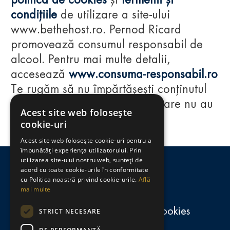
politica de cookies
și
termenii și
condițiile
de utilizare a site-ului
www.bethehost.ro. Pernod Ricard
promovează consumul responsabil de
alcool. Pentru mai multe detalii,
accesează
www.consuma-responsabil.ro
Te rugăm să nu împărtășești conținutul
acestui website cu persoane care nu au
Acest site web folosește
împlinit vârsta de 18 ani.
cookie-uri
Acest site web folosește cookie-uri pentru a
Regulamente
îmbunătăți experiența utilizatorului. Prin
utilizarea site-ului nostru web, sunteți de
consumă-responsabil.ro
acord cu toate cookie-urile în conformitate
cu Politica noastră privind cookie-urile.
Află
mai multe
Politica de confidențialitate și cookies
STRICT NECESARE