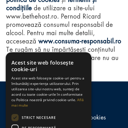
politica de cookies
și
termenii și
condițiile
de utilizare a site-ului
www.bethehost.ro. Pernod Ricard
promovează consumul responsabil de
alcool. Pentru mai multe detalii,
accesează
www.consuma-responsabil.ro
Te rugăm să nu împărtășești conținutul
acestui website cu persoane care nu au
Acest site web folosește
împlinit vârsta de 18 ani.
cookie-uri
Acest site web folosește cookie-uri pentru a
Regulamente
îmbunătăți experiența utilizatorului. Prin
utilizarea site-ului nostru web, sunteți de
consumă-responsabil.ro
acord cu toate cookie-urile în conformitate
cu Politica noastră privind cookie-urile.
Află
mai multe
Politica de confidențialitate și cookies
STRICT NECESARE