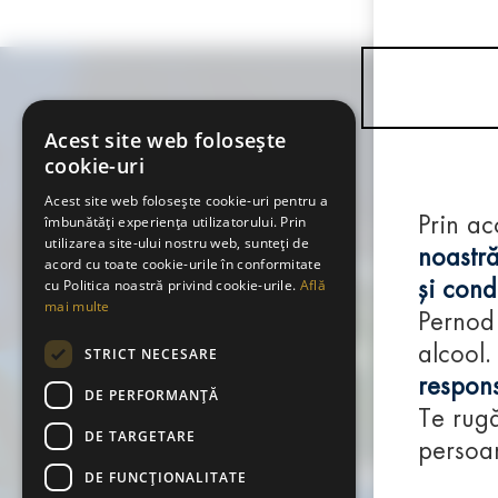
Acest site web folosește
cookie-uri
Acest site web folosește cookie-uri pentru a
îmbunătăți experiența utilizatorului. Prin
Prin ac
utilizarea site-ului nostru web, sunteți de
noastră
acord cu toate cookie-urile în conformitate
cu Politica noastră privind cookie-urile.
Află
și condi
mai multe
Pernod
alcool.
STRICT NECESARE
respons
DE PERFORMANȚĂ
Te rugă
DE TARGETARE
persoan
DE FUNCŢIONALITATE