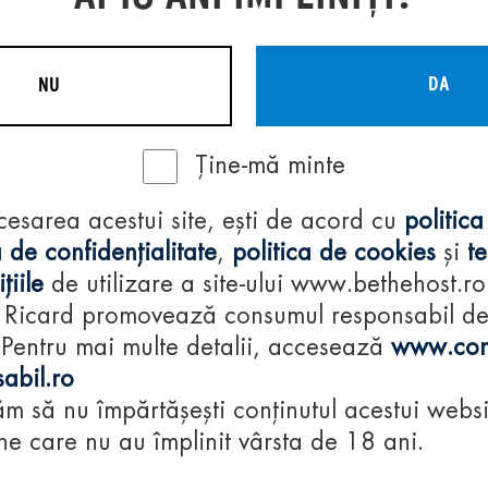
DA
NU
Ține-mă minte
Regulamente
cesarea acestui site, ești de acord cu
politica
consumă-respon
 de confidențialitate
,
politica de cookies
și
t
țiile
de utilizare a site-ului www.bethehost.ro
 Ricard promovează consumul responsabil d
 Pentru mai multe detalii, accesează
www.con
abil.ro
m să nu împărtășești conținutul acestui websi
e care nu au împlinit vârsta de 18 ani.
© 2024 Pernod Ri