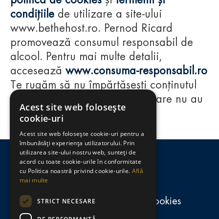
politica de cookies
și
termenii și
condițiile
de utilizare a site-ului
www.bethehost.ro. Pernod Ricard
promovează consumul responsabil de
alcool. Pentru mai multe detalii,
accesează
www.consuma-responsabil.ro
Te rugăm să nu împărtășești conținutul
acestui website cu persoane care nu au
Acest site web folosește
împlinit vârsta de 18 ani.
cookie-uri
Acest site web folosește cookie-uri pentru a
Regulamente
îmbunătăți experiența utilizatorului. Prin
utilizarea site-ului nostru web, sunteți de
consumă-responsabil.ro
acord cu toate cookie-urile în conformitate
cu Politica noastră privind cookie-urile.
Află
mai multe
Politica de confidențialitate și cookies
STRICT NECESARE