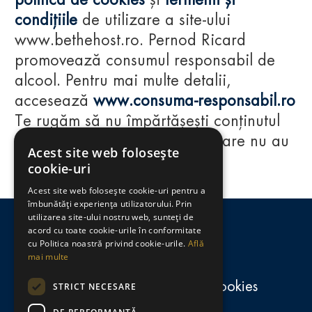
politica de cookies
și
termenii și
condițiile
de utilizare a site-ului
www.bethehost.ro. Pernod Ricard
promovează consumul responsabil de
alcool. Pentru mai multe detalii,
accesează
www.consuma-responsabil.ro
Te rugăm să nu împărtășești conținutul
acestui website cu persoane care nu au
Acest site web folosește
împlinit vârsta de 18 ani.
cookie-uri
Acest site web folosește cookie-uri pentru a
Regulamente
îmbunătăți experiența utilizatorului. Prin
utilizarea site-ului nostru web, sunteți de
consumă-responsabil.ro
acord cu toate cookie-urile în conformitate
cu Politica noastră privind cookie-urile.
Află
mai multe
Politica de confidențialitate și cookies
STRICT NECESARE