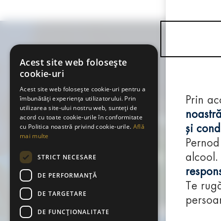
Acest site web folosește
cookie-uri
Acest site web folosește cookie-uri pentru a
îmbunătăți experiența utilizatorului. Prin
Prin ac
utilizarea site-ului nostru web, sunteți de
noastră
acord cu toate cookie-urile în conformitate
cu Politica noastră privind cookie-urile.
Află
și condi
mai multe
Pernod
alcool.
STRICT NECESARE
respons
DE PERFORMANȚĂ
Te rugă
DE TARGETARE
persoan
DE FUNCŢIONALITATE