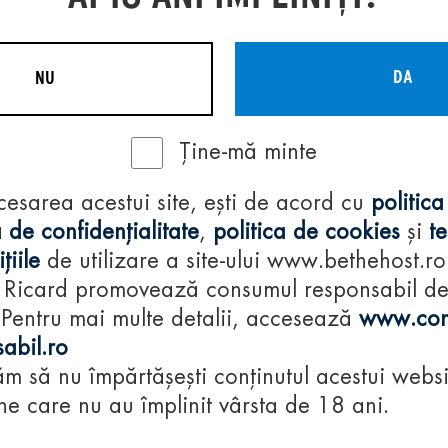
DA
NU
Ține-mă minte
Regulamente
cesarea acestui site, ești de acord cu
politica
consumă-respon
 de confidențialitate
,
politica de cookies
și
t
țiile
de utilizare a site-ului www.bethehost.ro
 Ricard promovează consumul responsabil d
 Pentru mai multe detalii, accesează
www.con
abil.ro
m să nu împărtășești conținutul acestui websi
e care nu au împlinit vârsta de 18 ani.
© 2024 Pernod Ri