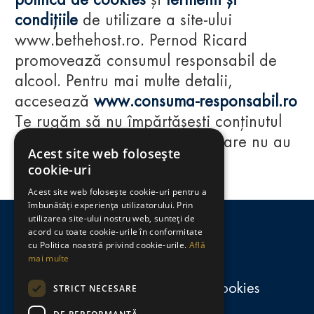
politica de cookies
și
termenii și
condițiile
de utilizare a site-ului
www.bethehost.ro. Pernod Ricard
promovează consumul responsabil de
alcool. Pentru mai multe detalii,
accesează
www.consuma-responsabil.ro
Te rugăm să nu împărtășești conținutul
acestui website cu persoane care nu au
Acest site web folosește
împlinit vârsta de 18 ani.
cookie-uri
Acest site web folosește cookie-uri pentru a
Regulamente
îmbunătăți experiența utilizatorului. Prin
utilizarea site-ului nostru web, sunteți de
consumă-responsabil.ro
acord cu toate cookie-urile în conformitate
cu Politica noastră privind cookie-urile.
Află
mai multe
Politica de confidențialitate și cookies
STRICT NECESARE