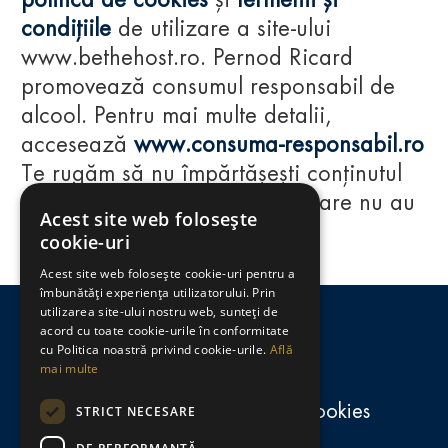
politica de cookies
și
termenii și
condițiile
de utilizare a site-ului
www.bethehost.ro. Pernod Ricard
promovează consumul responsabil de
alcool. Pentru mai multe detalii,
accesează
www.consuma-responsabil.ro
Te rugăm să nu împărtășești conținutul
acestui website cu persoane care nu au
Acest site web folosește
împlinit vârsta de 18 ani.
cookie-uri
Acest site web folosește cookie-uri pentru a
Regulamente
îmbunătăți experiența utilizatorului. Prin
utilizarea site-ului nostru web, sunteți de
consumă-responsabil.ro
acord cu toate cookie-urile în conformitate
cu Politica noastră privind cookie-urile.
Află
mai multe
Politica de confidențialitate și cookies
STRICT NECESARE