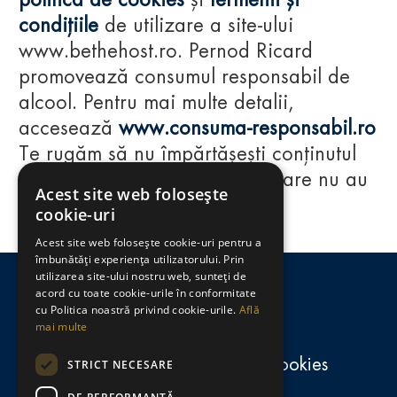
politica de cookies
și
termenii și
condițiile
de utilizare a site-ului
www.bethehost.ro. Pernod Ricard
promovează consumul responsabil de
alcool. Pentru mai multe detalii,
accesează
www.consuma-responsabil.ro
Te rugăm să nu împărtășești conținutul
acestui website cu persoane care nu au
Acest site web folosește
împlinit vârsta de 18 ani.
cookie-uri
Acest site web folosește cookie-uri pentru a
Regulamente
îmbunătăți experiența utilizatorului. Prin
utilizarea site-ului nostru web, sunteți de
consumă-responsabil.ro
acord cu toate cookie-urile în conformitate
cu Politica noastră privind cookie-urile.
Află
mai multe
Politica de confidențialitate și cookies
STRICT NECESARE