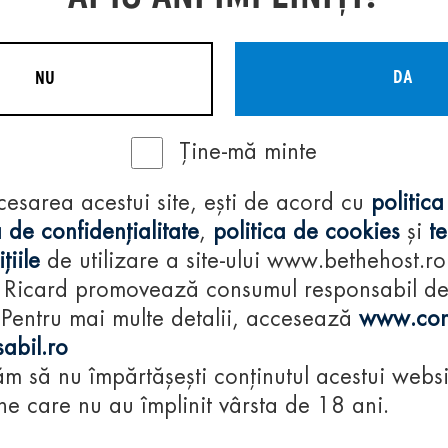
DA
NU
Ține-mă minte
Regulamente
cesarea acestui site, ești de acord cu
politica
consumă-respon
 de confidențialitate
,
politica de cookies
și
t
țiile
de utilizare a site-ului www.bethehost.ro
 Ricard promovează consumul responsabil d
 Pentru mai multe detalii, accesează
www.con
abil.ro
m să nu împărtășești conținutul acestui websi
e care nu au împlinit vârsta de 18 ani.
© 2024 Pernod Ri