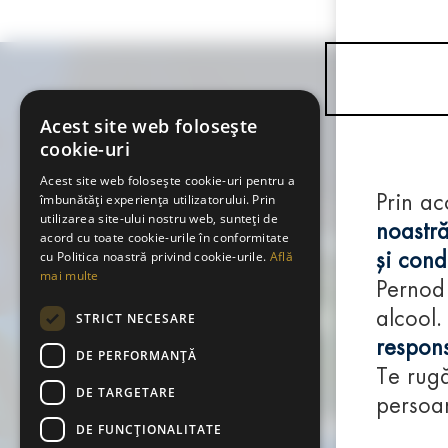
Acest site web folosește
cookie-uri
Acest site web folosește cookie-uri pentru a
îmbunătăți experiența utilizatorului. Prin
Prin ac
utilizarea site-ului nostru web, sunteți de
noastră
acord cu toate cookie-urile în conformitate
cu Politica noastră privind cookie-urile.
Află
și condi
mai multe
Pernod
alcool.
STRICT NECESARE
respons
DE PERFORMANȚĂ
Te rugă
DE TARGETARE
persoan
DE FUNCŢIONALITATE